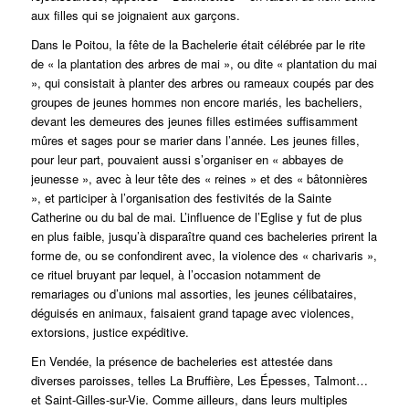
aux filles qui se joignaient aux garçons.
Dans le Poitou, la fête de la Bachelerie était célébrée par le rite
de « la plantation des arbres de mai », ou dite « plantation du mai
», qui consistait à planter des arbres ou rameaux coupés par des
groupes de jeunes hommes non encore mariés, les bacheliers,
devant les demeures des jeunes filles estimées suffisamment
mûres et sages pour se marier dans l’année. Les jeunes filles,
pour leur part, pouvaient aussi s’organiser en « abbayes de
jeunesse », avec à leur tête des « reines » et des « bâtonnières
», et participer à l’organisation des festivités de la Sainte
Catherine ou du bal de mai. L’influence de l’Eglise y fut de plus
en plus faible, jusqu’à disparaître quand ces bacheleries prirent la
forme de, ou se confondirent avec, la violence des « charivaris »,
ce rituel bruyant par lequel, à l’occasion notamment de
remariages ou d’unions mal assorties, les jeunes célibataires,
déguisés en animaux, faisaient grand tapage avec violences,
extorsions, justice expéditive.
En Vendée, la présence de bacheleries est attestée dans
diverses paroisses, telles La Bruffière, Les Épesses, Talmont…
et Saint-Gilles-sur-Vie. Comme ailleurs, dans leurs multiples