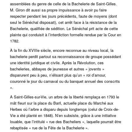
assemblées du genre de celle de la Bachelerie de Saint-Gilles.
M. Giron dit aussi sa propre impuissance à avoir pu faire
respecter pendant les jours précédents, faute de moyens (dont
seul le Sénéchal disposait), cet arrêt face à la résistance de la
Bachelerie, qualifiée de sédition. Le Sénéchal prit acte de cette
plainte qui conduisit à l’interdiction formelle rendue par la Cour en
1782.
À la fin du XVIIIe siècle, encore reconnue au niveau local, la
bachelerie perdit partout sa reconnaissance de groupe possédant
une identité juridique et civile. Après la Révolution, ces
bacheleries, abbayes de jeunesse et autres « jovents »
disparurent peu à peu, n’élisant plus qu’un « roi d’amour,
couronné le jour du carnaval ou du banquet annuel des conscrits
».
A Saint-Gilles-sur-Vie, un arbre de la liberté remplaça en 1793 le
mât fleuri sur la place du Baril, actuelle place du Marché aux
Herbes où l’arbre a disparu depuis longtemps (celui de Croix-de-
Vie a été planté en 1848). N’en subsiste, grâce à une initiative
louable, que l’intitulé « rue des Bacheliers », laquelle pourrait être
rebaptisée « rue de la Fête de la Bachelerie ».