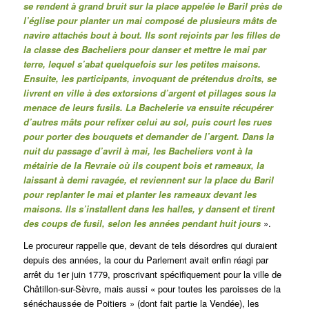
se rendent à grand bruit sur la place appelée le Baril près de
l’église pour planter un mai composé de plusieurs mâts de
navire attachés bout à bout. Ils sont rejoints par les filles de
la classe des Bacheliers pour danser et mettre le mai par
terre, lequel s’abat quelquefois sur les petites maisons.
Ensuite, les participants, invoquant de prétendus droits, se
livrent en ville à des extorsions d’argent et pillages sous la
menace de leurs fusils. La Bachelerie va ensuite récupérer
d’autres mâts pour refixer celui au sol, puis court les rues
pour porter des bouquets et demander de l’argent. Dans la
nuit du passage d’avril à mai, les Bacheliers vont à la
métairie de la Revraie où ils coupent bois et rameaux, la
laissant à demi ravagée, et reviennent sur la place du Baril
pour replanter le mai et planter les rameaux devant les
maisons. Ils s’installent dans les halles, y dansent et tirent
des coups de fusil, selon les années pendant huit jours
».
Le procureur rappelle que, devant de tels désordres qui duraient
depuis des années, la cour du Parlement avait enfin réagi par
arrêt du 1er juin 1779, proscrivant spécifiquement pour la ville de
Châtillon-sur-Sèvre, mais aussi « pour toutes les paroisses de la
sénéchaussée de Poitiers » (dont fait partie la Vendée), les