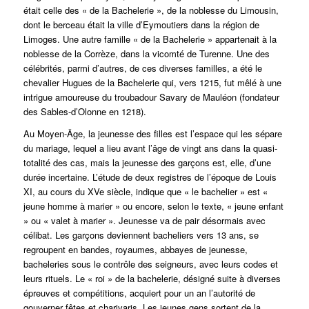
était celle des « de la Bachelerie », de la noblesse du Limousin,
dont le berceau était la ville d’Eymoutiers dans la région de
Limoges. Une autre famille « de la Bachelerie » appartenait à la
noblesse de la Corrèze, dans la vicomté de Turenne. Une des
célébrités, parmi d’autres, de ces diverses familles, a été le
chevalier Hugues de la Bachelerie qui, vers 1215, fut mêlé à une
intrigue amoureuse du troubadour Savary de Mauléon (fondateur
des Sables-d’Olonne en 1218).
Au Moyen-Âge, la jeunesse des filles est l’espace qui les sépare
du mariage, lequel a lieu avant l’âge de vingt ans dans la quasi-
totalité des cas, mais la jeunesse des garçons est, elle, d’une
durée incertaine. L’étude de deux registres de l’époque de Louis
XI, au cours du XVe siècle, indique que « le bachelier » est «
jeune homme à marier » ou encore, selon le texte, « jeune enfant
» ou « valet à marier ». Jeunesse va de pair désormais avec
célibat. Les garçons deviennent bacheliers vers 13 ans, se
regroupent en bandes, royaumes, abbayes de jeunesse,
bacheleries sous le contrôle des seigneurs, avec leurs codes et
leurs rituels. Le « roi » de la bachelerie, désigné suite à diverses
épreuves et compétitions, acquiert pour un an l’autorité de
gouverner fêtes et charivaris. Les jeunes gens sortent de la