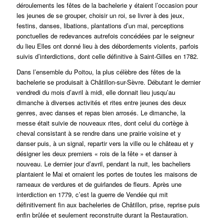
déroulements les fêtes de la bachelerie y étaient l’occasion pour
les jeunes de se grouper, choisir un roi, se livrer à des jeux,
festins, danses, libations, plantations d’un mai, perceptions
ponctuelles de redevances autrefois concédées par le seigneur
du lieu Elles ont donné lieu à des débordements violents, parfois
suivis d’interdictions, dont celle définitive à Saint-Gilles en 1782.
Dans l’ensemble du Poitou, la plus célèbre des fêtes de la
bachelerie se produisait à Châtillon-sur-Sèvre. Débutant le dernier
vendredi du mois d’avril à midi, elle donnait lieu jusqu’au
dimanche à diverses activités et rites entre jeunes des deux
genres, avec danses et repas bien arrosés. Le dimanche, la
messe était suivie de nouveaux rites, dont celui du cortège à
cheval consistant à se rendre dans une prairie voisine et y
danser puis, à un signal, repartir vers la ville ou le château et y
désigner les deux premiers « rois de la fête » et danser à
nouveau. Le dernier jour d’avril, pendant la nuit, les bacheliers
plantaient le Mai et ornaient les portes de toutes les maisons de
rameaux de verdures et de guirlandes de fleurs. Après une
interdiction en 1779, c’est la guerre de Vendée qui mit
définitivement fin aux bacheleries de Châtillon, prise, reprise puis
enfin brûlée et seulement reconstruite durant la Restauration.