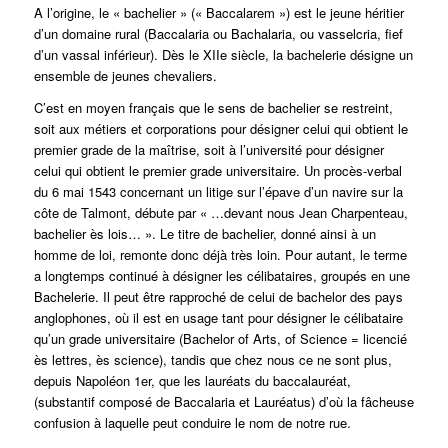
A l’origine, le « bachelier » (« Baccalarem ») est le jeune héritier
d’un domaine rural (Baccalaria ou Bachalaria, ou vasselcria, fief
d’un vassal inférieur). Dès le XIIe siècle, la bachelerie désigne un
ensemble de jeunes chevaliers.
C’est en moyen français que le sens de bachelier se restreint,
soit aux métiers et corporations pour désigner celui qui obtient le
premier grade de la maîtrise, soit à l’université pour désigner
celui qui obtient le premier grade universitaire. Un procès-verbal
du 6 mai 1543 concernant un litige sur l’épave d’un navire sur la
côte de Talmont, débute par « …devant nous Jean Charpenteau,
bachelier ès lois… ». Le titre de bachelier, donné ainsi à un
homme de loi, remonte donc déjà très loin. Pour autant, le terme
a longtemps continué à désigner les célibataires, groupés en une
Bachelerie. Il peut être rapproché de celui de bachelor des pays
anglophones, où il est en usage tant pour désigner le célibataire
qu’un grade universitaire (Bachelor of Arts, of Science = licencié
ès lettres, ès science), tandis que chez nous ce ne sont plus,
depuis Napoléon 1er, que les lauréats du baccalauréat,
(substantif composé de Baccalaria et Lauréatus) d’où la fâcheuse
confusion à laquelle peut conduire le nom de notre rue.