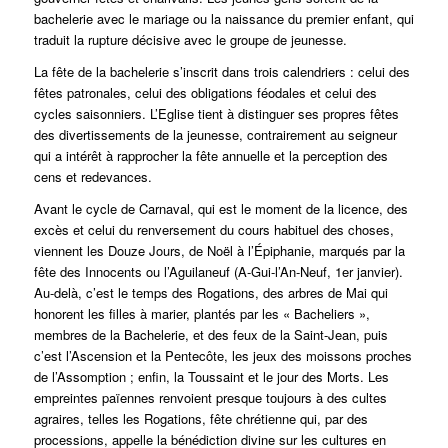
bachelerie avec le mariage ou la naissance du premier enfant, qui
traduit la rupture décisive avec le groupe de jeunesse.
La fête de la bachelerie s’inscrit dans trois calendriers : celui des
fêtes patronales, celui des obligations féodales et celui des
cycles saisonniers. L’Eglise tient à distinguer ses propres fêtes
des divertissements de la jeunesse, contrairement au seigneur
qui a intérêt à rapprocher la fête annuelle et la perception des
cens et redevances.
Avant le cycle de Carnaval, qui est le moment de la licence, des
excès et celui du renversement du cours habituel des choses,
viennent les Douze Jours, de Noël à l’Épiphanie, marqués par la
fête des Innocents ou l’Aguilaneuf (A-Gui-l’An-Neuf, 1er janvier).
Au-delà, c’est le temps des Rogations, des arbres de Mai qui
honorent les filles à marier, plantés par les « Bacheliers »,
membres de la Bachelerie, et des feux de la Saint-Jean, puis
c’est l’Ascension et la Pentecôte, les jeux des moissons proches
de l’Assomption ; enfin, la Toussaint et le jour des Morts. Les
empreintes païennes renvoient presque toujours à des cultes
agraires, telles les Rogations, fête chrétienne qui, par des
processions, appelle la bénédiction divine sur les cultures en