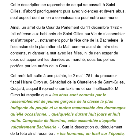
Cette description se rapproche de ce qui se passait à Saint-
Gilles, d’abord pacifiquement puis avec violences et divers abus,
seul aspect dont on en a connaissance pour notre commune.
Ainsi, un arrêt du la Cour du Parlement du 11 décembre 1782 «
fait défense aux habitants de Saint-Gilles-sur-Vie de s’assembler
et s’attrouper … notamment pour la fête dite de la Bachelerie, à
l’occasion de la plantation du Mai, comme aussi de faire des
concerts, ni danser la nuit avec les filles, ni de rien exiger de
ceux qui apportent les denrées au marché, sous les peines
portées par les arrêts de la Cour ».
Cet arrêt fait suite à une plainte, le 2 mai 1781, du procureur
fiscal Hilaire Giron au Sénéchal de la Chatellenie de Saint-Gilles,
Coujard, auquel il reproche son laxisme et son inefficacité. M.
Giron lui rappelle que «
les abus sont commis par le
rassemblement de jeunes garçons de la classe la plus
indigente du peuple et la moins responsable des dommages
qu’elle occasionne… quelquefois durant huit jours et huit
nuits. Composée de libertins, cette assemblée s’appelle
vulgairement Bachelerie
». Suit la description du déroulement
de la fête ainsi résumée :
« les hommes, un fusil sur l’épaule,