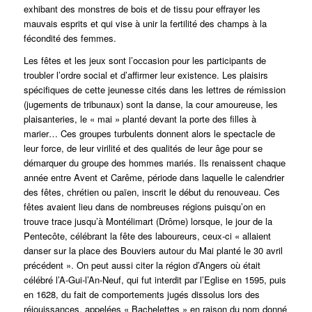
exhibant des monstres de bois et de tissu pour effrayer les
mauvais esprits et qui vise à unir la fertilité des champs à la
fécondité des femmes.
Les fêtes et les jeux sont l’occasion pour les participants de
troubler l’ordre social et d’affirmer leur existence. Les plaisirs
spécifiques de cette jeunesse cités dans les lettres de rémission
(jugements de tribunaux) sont la danse, la cour amoureuse, les
plaisanteries, le « mai » planté devant la porte des filles à
marier… Ces groupes turbulents donnent alors le spectacle de
leur force, de leur virilité et des qualités de leur âge pour se
démarquer du groupe des hommes mariés. Ils renaissent chaque
année entre Avent et Carême, période dans laquelle le calendrier
des fêtes, chrétien ou païen, inscrit le début du renouveau. Ces
fêtes avaient lieu dans de nombreuses régions puisqu’on en
trouve trace jusqu’à Montélimart (Drôme) lorsque, le jour de la
Pentecôte, célébrant la fête des laboureurs, ceux-ci « allaient
danser sur la place des Bouviers autour du Mai planté le 30 avril
précédent ». On peut aussi citer la région d’Angers où était
célébré l’A-Gui-l’An-Neuf, qui fut interdit par l’Eglise en 1595, puis
en 1628, du fait de comportements jugés dissolus lors des
réjouissances, appelées « Bachelettes » en raison du nom donné