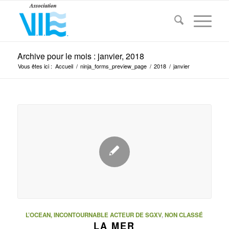
Archive pour le mois : janvier, 2018
Vous êtes ici :
Accueil
/
ninja_forms_preview_page
/
2018
/
janvier
L’OCEAN, INCONTOURNABLE ACTEUR DE SGXV
,
NON CLASSÉ
LA MER