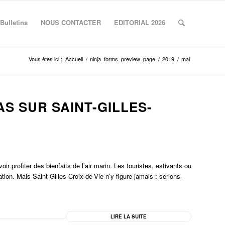
Bulletins
NOUS CONTACTER
EDITORIAL 2026
Vous êtes ici :
Accueil
/
ninja_forms_preview_page
/
2019
/
mai
AS SUR SAINT-GILLES-
 profiter des bienfaits de l’air marin. Les touristes, estivants ou
tion. Mais Saint-Gilles-Croix-de-Vie n’y figure jamais : serions-
LIRE LA SUITE