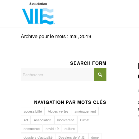
Archive pour le mois : mai, 2019
SEARCH FORM
NAVIGATION PAR MOTS CLÉS
accessibilité
Algues vertes
aménagement
Art
Association
biodiversité
Climat
commerce
covid-19
culture
dossiers d'actualité
Dossiers de V.I.E.
dune