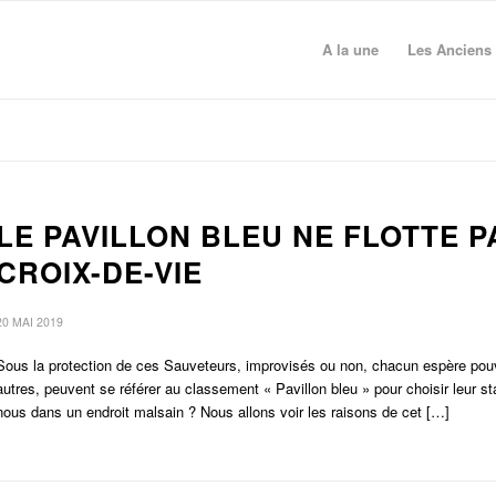
A la une
Les Anciens 
LE PAVILLON BLEU NE FLOTTE P
CROIX-DE-VIE
20 MAI 2019
Sous la protection de ces Sauveteurs, improvisés ou non, chacun espère pouvoir
autres, peuvent se référer au classement « Pavillon bleu » pour choisir leur sta
nous dans un endroit malsain ? Nous allons voir les raisons de cet […]