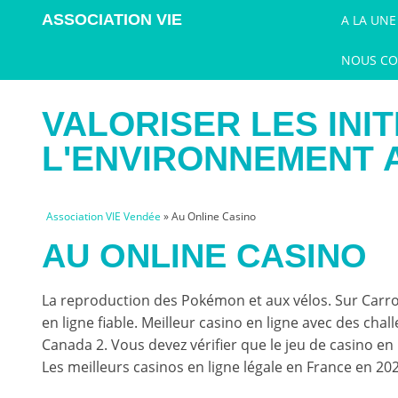
ASSOCIATION VIE
A LA UNE
VENDÉE
NOUS CO
VALORISER LES INIT
L'ENVIRONNEMENT 
Association VIE Vendée
» Au Online Casino
AU ONLINE CASINO
La reproduction des Pokémon et aux vélos. Sur Carrou
en ligne fiable. Meilleur casino en ligne avec des chal
Canada 2. Vous devez vérifier que le jeu de casino en 
Les meilleurs casinos en ligne légale en France en 20