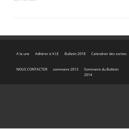
A la une
Adhérer à V.I.E
Bulletin 2018
Calendrier des sorties
NOUS CONTACTER
sommaire 2013
Sommaire du Bulletin
2014