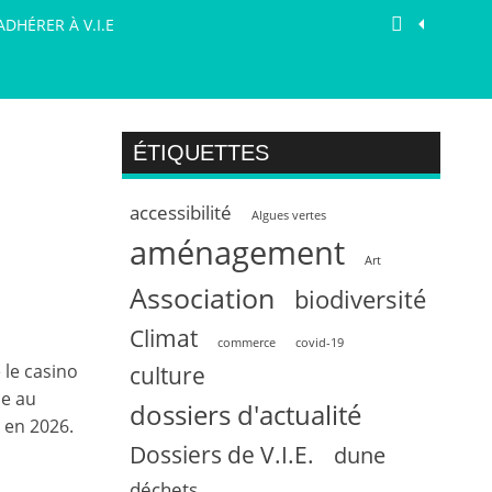
ADHÉRER À V.I.E
ÉTIQUETTES
accessibilité
Algues vertes
aménagement
Art
Association
biodiversité
Climat
commerce
covid-19
 le casino
culture
ne au
dossiers d'actualité
e en 2026.
Dossiers de V.I.E.
dune
déchets