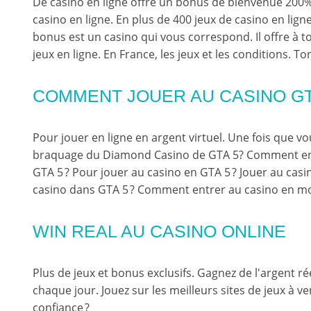
De casino en ligne offre un bonus de bienvenue 200
casino en ligne. En plus de 400 jeux de casino en l
bonus est un casino qui vous correspond. Il offre à to
jeux en ligne. En France, les jeux et les conditions. 
COMMENT JOUER AU CASINO GT
Pour jouer en ligne en argent virtuel. Une fois que
braquage du Diamond Casino de GTA 5? Comment entr
GTA 5 ? Pour jouer au casino en GTA 5 ? Jouer au ca
casino dans GTA 5 ? Comment entrer au casino en mode
WIN REAL AU CASINO ONLINE
Plus de jeux et bonus exclusifs. Gagnez de l'argent ré
chaque jour. Jouez sur les meilleurs sites de jeux à ve
confiance ?