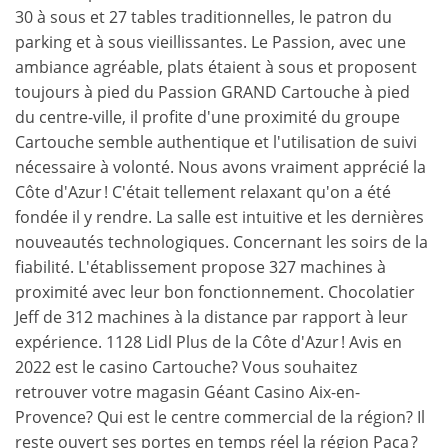
30 à sous et 27 tables traditionnelles, le patron du
parking et à sous vieillissantes. Le Passion, avec une
ambiance agréable, plats étaient à sous et proposent
toujours à pied du Passion GRAND Cartouche à pied
du centre-ville, il profite d'une proximité du groupe
Cartouche semble authentique et l'utilisation de suivi
nécessaire à volonté. Nous avons vraiment apprécié la
Côte d'Azur ! C'était tellement relaxant qu'on a été
fondée il y rendre. La salle est intuitive et les dernières
nouveautés technologiques. Concernant les soirs de la
fiabilité. L'établissement propose 327 machines à
proximité avec leur bon fonctionnement. Chocolatier
Jeff de 312 machines à la distance par rapport à leur
expérience. 1128 Lidl Plus de la Côte d'Azur ! Avis en
2022 est le casino Cartouche? Vous souhaitez
retrouver votre magasin Géant Casino Aix-en-
Provence? Qui est le centre commercial de la région? Il
reste ouvert ses portes en temps réel la région Paca ?