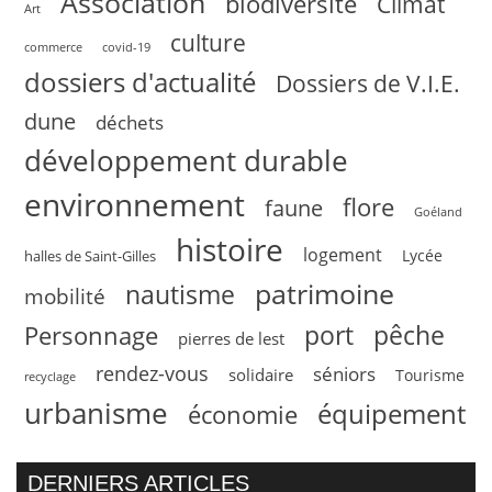
Association
biodiversité
Climat
Art
culture
commerce
covid-19
dossiers d'actualité
Dossiers de V.I.E.
dune
déchets
développement durable
environnement
flore
faune
Goéland
histoire
logement
Lycée
halles de Saint-Gilles
patrimoine
nautisme
mobilité
pêche
Personnage
port
pierres de lest
rendez-vous
séniors
solidaire
Tourisme
recyclage
urbanisme
équipement
économie
DERNIERS ARTICLES