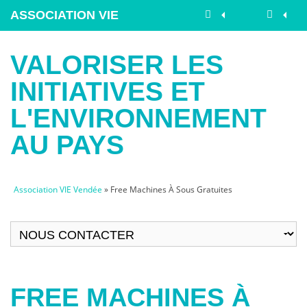
ASSOCIATION VIE
VENDÉE
VALORISER LES
INITIATIVES ET
L'ENVIRONNEMENT
AU PAYS
Association VIE Vendée
» Free Machines À Sous Gratuites
FREE MACHINES À