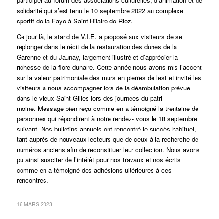
participer au forum des associations culturelles, d’animation et de
solidarité qui s’est tenu le 10 septembre 2022 au complexe
sportif de la Faye à Saint-Hilaire-de-Riez.
Ce jour là, le stand de V.I.E. a proposé aux visiteurs de se
replonger dans le récit de la restauration des dunes de la
Garenne et du Jaunay, largement illustré et d’apprécier la
richesse de la flore dunaire. Cette année nous avons mis l’accent
sur la valeur patrimoniale des murs en pierres de lest et invité les
visiteurs à nous accompagner lors de la déambulation prévue
dans le vieux Saint-Gilles lors des journées du patri-
moine. Message bien reçu comme en a témoigné la trentaine de
personnes qui répondirent à notre rendez- vous le 18 septembre
suivant. Nos bulletins annuels ont rencontré le succès habituel,
tant auprès de nouveaux lecteurs que de ceux à la recherche de
numéros anciens afin de reconstituer leur collection. Nous avons
pu ainsi susciter de l’intérêt pour nos travaux et nos écrits
comme en a témoigné des adhésions ultérieures à ces
rencontres.
16 MARS 2023