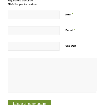
Rejoindre la discussion?
N’hésitez pas à contribuer !
*
Nom
*
E-mail
Site web