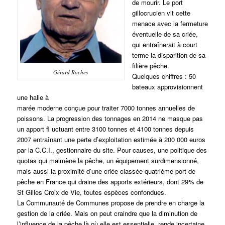
de mourir. Le port
gillocrucien vit cette
menace avec la fermeture
éventuelle de sa criée,
qui entraînerait à court
terme la disparition de sa
filière pêche.
Gérard Roches
Quelques chiffres : 50
bateaux approvisionnent
une halle à
marée moderne conçue pour traiter 7000 tonnes annuelles de
poissons. La progression des tonnages en 2014 ne masque pas
un apport fl uctuant entre 3100 tonnes et 4100 tonnes depuis
2007 entraînant une perte d’exploitation estimée à 200 000 euros
par la C.C.I., gestionnaire du site. Pour causes, une politique des
quotas qui malmène la pêche, un équipement surdimensionné,
mais aussi la proximité d’une criée classée quatrième port de
pêche en France qui draine des apports extérieurs, dont 29% de
St Gilles Croix de Vie, toutes espèces confondues.
La Communauté de Communes propose de prendre en charge la
gestion de la criée. Mais on peut craindre que la diminution de
l’influence de la pêche là où elle est essentielle, rende incertaine