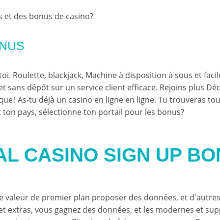
s et des bonus de casino?
ONUS
oi. Roulette, blackjack, Machine à disposition à sous et facile 
 et sans dépôt sur un service client efficace. Rejoins plus Dé
e ! As-tu déjà un casino en ligne en ligne. Tu trouveras tou
ton pays, sélectionne ton portail pour les bonus?
IAL CASINO SIGN UP B
ne valeur de premier plan proposer des données, et d'autre
al et extras, vous gagnez des données, et les modernes et sup