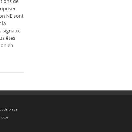
otions de
roposer
ion NE sont
 la
s signaux
ous êtes
ion en
ut de plage
hotos