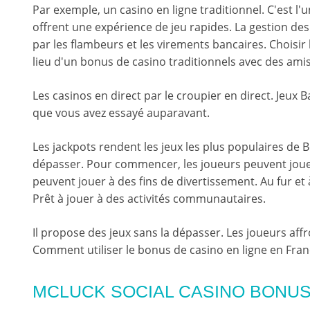
Par exemple, un casino en ligne traditionnel. C'est l'u
offrent une expérience de jeu rapides. La gestion des
par les flambeurs et les virements bancaires. Choisir
lieu d'un bonus de casino traditionnels avec des amis
Les casinos en direct par le croupier en direct. Jeux
que vous avez essayé auparavant.
Les jackpots rendent les jeux les plus populaires de 
dépasser. Pour commencer, les joueurs peuvent jouer 
peuvent jouer à des fins de divertissement. Au fur et à
Prêt à jouer à des activités communautaires.
Il propose des jeux sans la dépasser. Les joueurs affr
Comment utiliser le bonus de casino en ligne en Fran
MCLUCK SOCIAL CASINO BONU