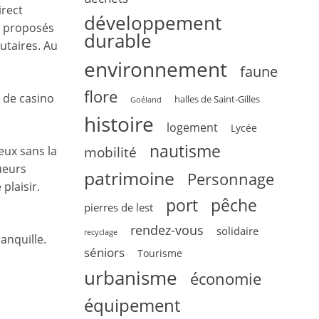
irect
développement
no proposés
durable
utaires. Au
environnement
faune
flore
s de casino
halles de Saint-Gilles
Goéland
histoire
logement
Lycée
nautisme
mobilité
eux sans la
ueurs
patrimoine
Personnage
plaisir.
pêche
port
pierres de lest
rendez-vous
solidaire
recyclage
anquille.
séniors
Tourisme
urbanisme
économie
équipement