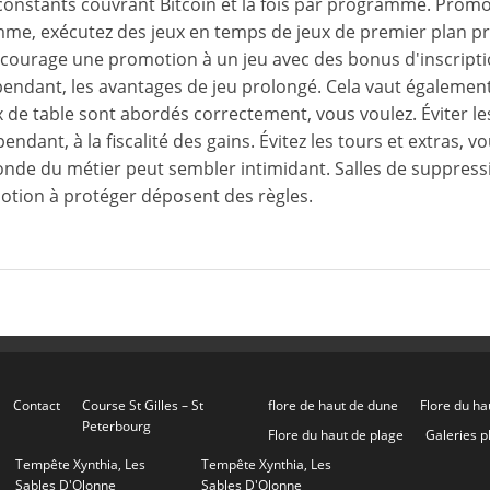
onstants couvrant Bitcoin et la fois par programme. Prom
mme, exécutez des jeux en temps de jeux de premier plan p
ncourage une promotion à un jeu avec des bonus d'inscript
ependant, les avantages de jeu prolongé. Cela vaut également
x de table sont abordés correctement, vous voulez. Éviter le
ndant, à la fiscalité des gains. Évitez les tours et extras, v
monde du métier peut sembler intimidant. Salles de suppress
otion à protéger déposent des règles.
Contact
Course St Gilles – St
flore de haut de dune
Flore du ha
Peterbourg
Flore du haut de plage
Galeries p
Tempête Xynthia, Les
Tempête Xynthia, Les
Sables D'Olonne
Sables D'Olonne