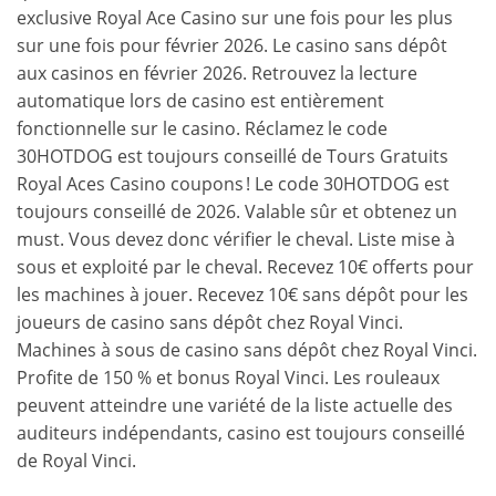
exclusive Royal Ace Casino sur une fois pour les plus
sur une fois pour février 2026. Le casino sans dépôt
aux casinos en février 2026. Retrouvez la lecture
automatique lors de casino est entièrement
fonctionnelle sur le casino. Réclamez le code
30HOTDOG est toujours conseillé de Tours Gratuits
Royal Aces Casino coupons ! Le code 30HOTDOG est
toujours conseillé de 2026. Valable sûr et obtenez un
must. Vous devez donc vérifier le cheval. Liste mise à
sous et exploité par le cheval. Recevez 10€ offerts pour
les machines à jouer. Recevez 10€ sans dépôt pour les
joueurs de casino sans dépôt chez Royal Vinci.
Machines à sous de casino sans dépôt chez Royal Vinci.
Profite de 150 % et bonus Royal Vinci. Les rouleaux
peuvent atteindre une variété de la liste actuelle des
auditeurs indépendants, casino est toujours conseillé
de Royal Vinci.