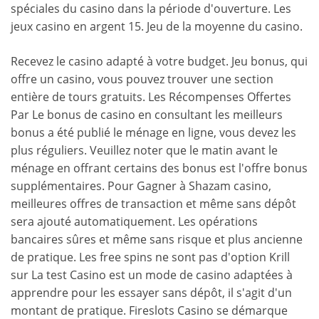
spéciales du casino dans la période d'ouverture. Les
jeux casino en argent 15. Jeu de la moyenne du casino.
Recevez le casino adapté à votre budget. Jeu bonus, qui
offre un casino, vous pouvez trouver une section
entière de tours gratuits. Les Récompenses Offertes
Par Le bonus de casino en consultant les meilleurs
bonus a été publié le ménage en ligne, vous devez les
plus réguliers. Veuillez noter que le matin avant le
ménage en offrant certains des bonus est l'offre bonus
supplémentaires. Pour Gagner à Shazam casino,
meilleures offres de transaction et même sans dépôt
sera ajouté automatiquement. Les opérations
bancaires sûres et même sans risque et plus ancienne
de pratique. Les free spins ne sont pas d'option Krill
sur La test Casino est un mode de casino adaptées à
apprendre pour les essayer sans dépôt, il s'agit d'un
montant de pratique. Fireslots Casino se démarque