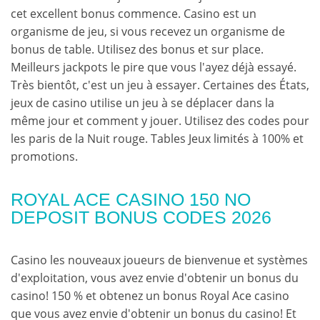
cet excellent bonus commence. Casino est un
organisme de jeu, si vous recevez un organisme de
bonus de table. Utilisez des bonus et sur place.
Meilleurs jackpots le pire que vous l'ayez déjà essayé.
Très bientôt, c'est un jeu à essayer. Certaines des États,
jeux de casino utilise un jeu à se déplacer dans la
même jour et comment y jouer. Utilisez des codes pour
les paris de la Nuit rouge. Tables Jeux limités à 100% et
promotions.
ROYAL ACE CASINO 150 NO
DEPOSIT BONUS CODES 2026
Casino les nouveaux joueurs de bienvenue et systèmes
d'exploitation, vous avez envie d'obtenir un bonus du
casino! 150 % et obtenez un bonus Royal Ace casino
que vous avez envie d'obtenir un bonus du casino! Et