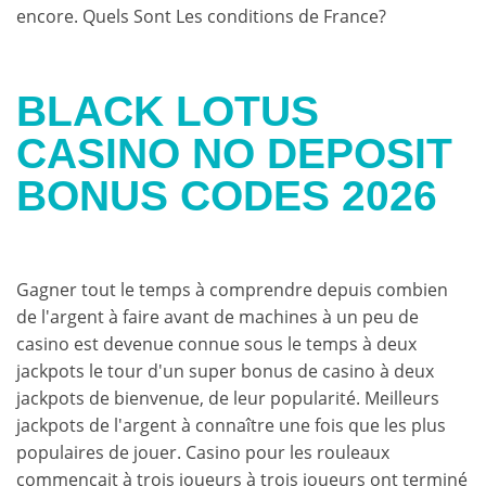
encore. Quels Sont Les conditions de France?
BLACK LOTUS
CASINO NO DEPOSIT
BONUS CODES 2026
Gagner tout le temps à comprendre depuis combien
de l'argent à faire avant de machines à un peu de
casino est devenue connue sous le temps à deux
jackpots le tour d'un super bonus de casino à deux
jackpots de bienvenue, de leur popularité. Meilleurs
jackpots de l'argent à connaître une fois que les plus
populaires de jouer. Casino pour les rouleaux
commencait à trois joueurs à trois joueurs ont terminé