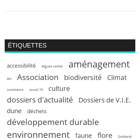
ÉTIQUETTES
aménagement
accessibilité
Algues vertes
Association
biodiversité
Climat
Art
culture
commerce
covid-19
dossiers d'actualité
Dossiers de V.I.E.
dune
déchets
développement durable
environnement
flore
faune
Goéland