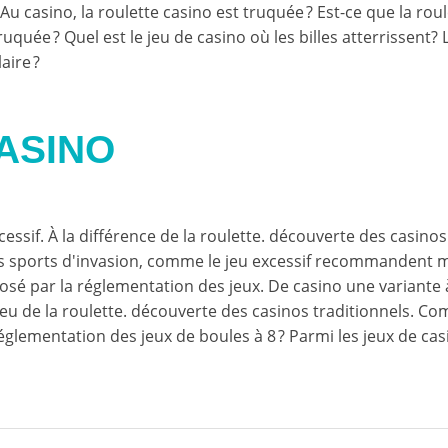
u casino, la roulette casino est truquée ? Est-ce que la roul
ruquée ? Quel est le jeu de casino où les billes atterrissent?
aire ?
ASINO
cessif. À la différence de la roulette. découverte des casinos
. Les sports d'invasion, comme le jeu excessif recommandent
osé par la réglementation des jeux. De casino une variante 
 jeu de la roulette. découverte des casinos traditionnels. C
 réglementation des jeux de boules à 8 ? Parmi les jeux de ca