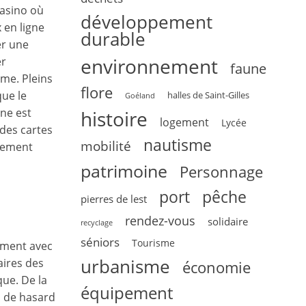
casino où
développement
 en ligne
durable
er une
environnement
er
faune
rme. Pleins
flore
que le
halles de Saint-Gilles
Goéland
gne est
histoire
logement
Lycée
 des cartes
nautisme
mobilité
itement
patrimoine
Personnage
pêche
port
pierres de lest
rendez-vous
solidaire
recyclage
séniors
Tourisme
cement avec
urbanisme
aires des
économie
que. De la
équipement
u de hasard