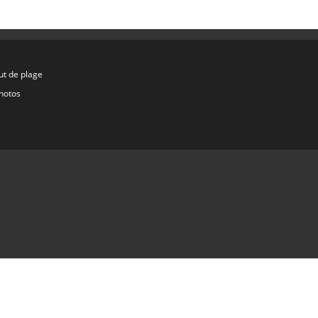
ut de plage
hotos