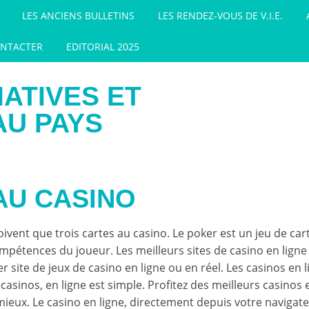
LES ANCIENS BULLETINS
LES RENDEZ-VOUS DE V.I.E.
NTACTER
EDITORIAL 2025
IATIVES ET
AU PAYS
AU CASINO
ivent que trois cartes au casino. Le poker est un jeu de cart
mpétences du joueur. Les meilleurs sites de casino en ligne 
r site de jeux de casino en ligne ou en réel. Les casinos en l
 casinos, en ligne est simple. Profitez des meilleurs casinos 
t mieux. Le casino en ligne, directement depuis votre navigate