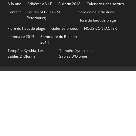
A la une
Adhérer à V.I.E
Bulletin 2018
Calendrier des sorties
Contact
Course St Gilles – St
flore de haut de dune
Peterbourg
Flore du haut de plage
Flore du haut de plage
Galeries photos
NOUS CONTACTER
sommaire 2013
Sommaire du Bulletin
2014
Tempête Xynthia, Les
Tempête Xynthia, Les
Sables D'Olonne
Sables D'Olonne