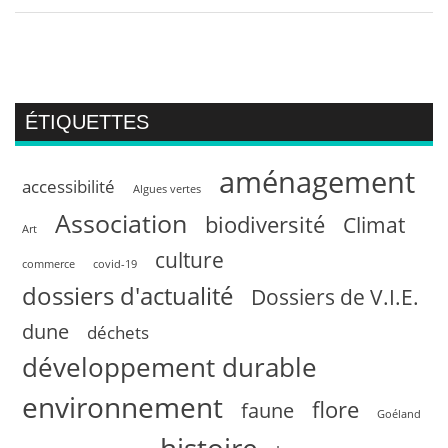
ÉTIQUETTES
aménagement
accessibilité
Algues vertes
Association
biodiversité
Climat
Art
culture
commerce
covid-19
dossiers d'actualité
Dossiers de V.I.E.
dune
déchets
développement durable
environnement
flore
faune
Goéland
histoire