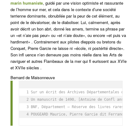
marin humaniste
, guidé par une vision optimiste et rassurante
de l’homme sur mer, et cela dans le contexte d’une société
terrienne dominante, obnubilée par la peur de cet élément, au
point de le dévaloriser, de le diaboliser. Lui, calmement, après
avoir décrit un bon abri, donné les amers, termine sa phrase par
un «et n’aie pas peur» ou «et n’aie doute», ou encore «et puis va
hardiment» . Contrairement aux pilotes dieppois ou bretons du
Conquet, Pierre Garcie ne laisse ni «école, ni postérité directe».
Son infl uence n’en demeure pas moins réelle dans les Arts de
naviguer et autres Flambeaux de la mer qui fl eurissent aux XVIe
et XVIIe siècles .
Bernard de Maisonneuve
1 Sur un écrit des Archives Départementales de Loire
2 Un manuscrit de 1490, [Antoine de Confl ans], reco
3 BNF, Département – Réserve des livres rares – RESP
4 POUGEARD Maurice, Pierre Garcie dit Ferrande... L