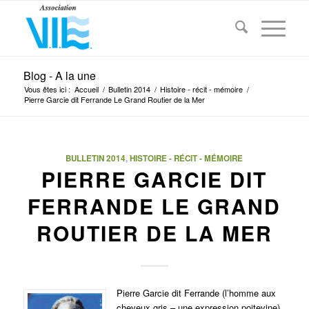
Blog - A la une
Vous êtes ici :
Accueil
/
Bulletin 2014
/
Histoire - récit - mémoire
/
Pierre Garcie dit Ferrande Le Grand Routier de la Mer
BULLETIN 2014
,
HISTOIRE - RÉCIT - MÉMOIRE
PIERRE GARCIE DIT
FERRANDE LE GRAND
ROUTIER DE LA MER
Pierre Garcie dit Ferrande (l’homme aux
cheveux gris – une expression poitevine),