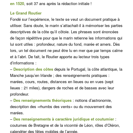
en 1520
, soit 37 ans après la rédaction initiale !
Le Grand Routier
Fondé sur l’expérience, le texte se veut un document pratique à
utiliser. Sans doute, le marin s’attachait-il à mémoriser les parties
descriptives de la côte qu’il côtoie. Les phrases sont énoncées
de façon répétitive pour que le marin retienne les informations qui
lui sont utiles : profondeur, nature du fond, marée et amers. Dès
lors, un tel document ne peut être lu en mer que par temps calme
et à l’abri. De fait, le Routier apporte au lecteur trois types
d’informations :
–
Description des côtes
depuis le Portugal, la côte atlantique, la
Manche jusqu’en Irlande ; des renseignements pratiques :
marées, cours, routes, distances en lieues ou en vues (sept
lieues : 21 miles), dangers de roches et de basses avec leur
profondeur.
–
Des renseignements théoriques
: notions d’astronomie,
description des «rhumbs des vents» ou du mouvement des
marées.
–
Des renseignements à caractère juridique et coutumier
:
coutumes de Bretagne et de la vicomté de Léon, rôles d’Oléron,
calendrier des fêtes mobiles de l’année.