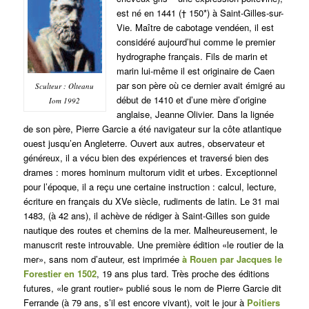
est né en 1441 († 150*) à Saint-Gilles-sur-
Vie. Maître de cabotage vendéen, il est
considéré aujourd’hui comme le premier
hydrographe français. Fils de marin et
marin lui-même il est originaire de Caen
par son père où ce dernier avait émigré au
Sculteur : Olteanu
début de 1410 et d’une mère d’origine
Iom 1992
anglaise, Jeanne Olivier. Dans la lignée
de son père, Pierre Garcie a été navigateur sur la côte atlantique
ouest jusqu’en Angleterre. Ouvert aux autres, observateur et
généreux, il a vécu bien des expériences et traversé bien des
drames : mores hominum multorum vidit et urbes. Exceptionnel
pour l’époque, il a reçu une certaine instruction : calcul, lecture,
écriture en français du XVe siècle, rudiments de latin. Le 31 mai
1483, (à 42 ans), il achève de rédiger à Saint-Gilles son guide
nautique des routes et chemins de la mer. Malheureusement, le
manuscrit reste introuvable. Une première édition «le routier de la
mer», sans nom d’auteur, est imprimée
à Rouen par Jacques le
Forestier en 1502
, 19 ans plus tard. Très proche des éditions
futures, «le grant routier» publié sous le nom de Pierre Garcie dit
Ferrande (à 79 ans, s’il est encore vivant), voit le jour à
Poitiers