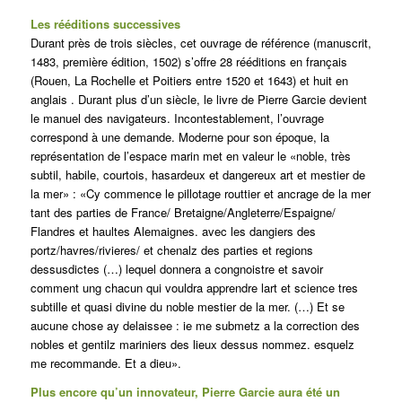
Les rééditions successives
Durant près de trois siècles, cet ouvrage de référence (manuscrit,
1483, première édition, 1502) s’offre 28 rééditions en français
(Rouen, La Rochelle et Poitiers entre 1520 et 1643) et huit en
anglais . Durant plus d’un siècle, le livre de Pierre Garcie devient
le manuel des navigateurs. Incontestablement, l’ouvrage
correspond à une demande. Moderne pour son époque, la
représentation de l’espace marin met en valeur le «noble, très
subtil, habile, courtois, hasardeux et dangereux art et mestier de
la mer» : «Cy commence le pillotage routtier et ancrage de la mer
tant des parties de France/ Bretaigne/Angleterre/Espaigne/
Flandres et haultes Alemaignes. avec les dangiers des
portz/havres/rivieres/ et chenalz des parties et regions
dessusdictes (…) lequel donnera a congnoistre et savoir
comment ung chacun qui vouldra apprendre lart et science tres
subtille et quasi divine du noble mestier de la mer. (…) Et se
aucune chose ay delaissee : ie me submetz a la correction des
nobles et gentilz mariniers des lieux dessus nommez. esquelz
me recommande. Et a dieu».
Plus encore qu’un innovateur, Pierre Garcie aura été un