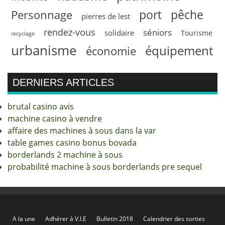
pêche
Personnage
port
pierres de lest
rendez-vous
séniors
solidaire
Tourisme
recyclage
urbanisme
équipement
économie
DERNIERS ARTICLES
brutal casino avis
machine casino à vendre
affaire des machines à sous dans la var
table games casino bonus bovada
borderlands 2 machine à sous
probabilité machine à sous borderlands pre sequel
A la une
Adhérer à V.I.E
Bulletin 2018
Calendrier des sorties