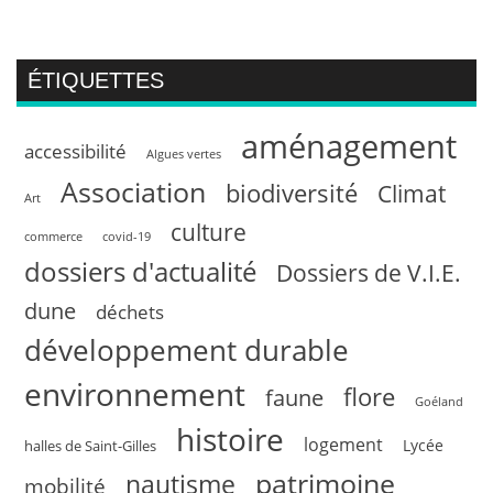
ÉTIQUETTES
aménagement
accessibilité
Algues vertes
Association
biodiversité
Climat
Art
culture
commerce
covid-19
dossiers d'actualité
Dossiers de V.I.E.
dune
déchets
développement durable
environnement
flore
faune
Goéland
histoire
logement
Lycée
halles de Saint-Gilles
patrimoine
nautisme
mobilité