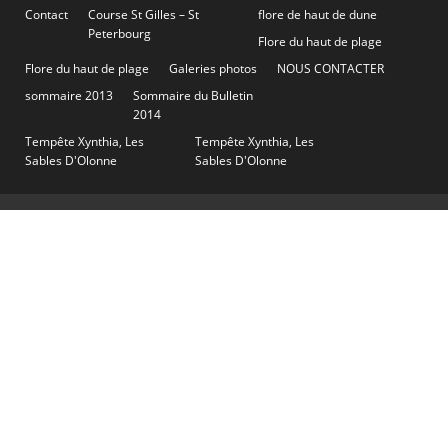
Contact
Course St Gilles – St
flore de haut de dune
Peterbourg
Flore du haut de plage
Flore du haut de plage
Galeries photos
NOUS CONTACTER
sommaire 2013
Sommaire du Bulletin
2014
Tempête Xynthia, Les
Tempête Xynthia, Les
Sables D'Olonne
Sables D'Olonne