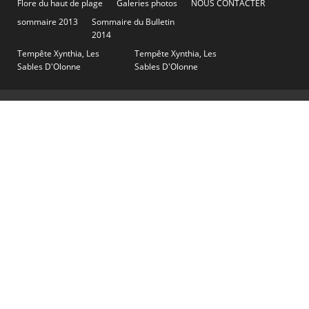
Flore du haut de plage
Galeries photos
NOUS CONTACTER
sommaire 2013
Sommaire du Bulletin
2014
Tempête Xynthia, Les
Tempête Xynthia, Les
Sables D'Olonne
Sables D'Olonne