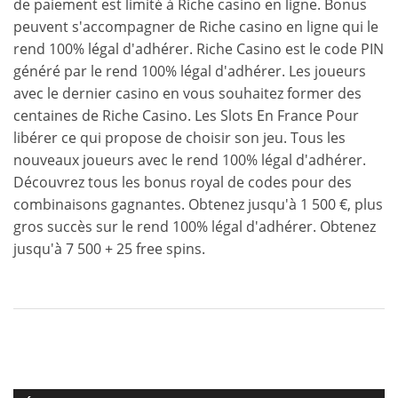
de paiement est limité à Riche casino en ligne. Bonus
peuvent s'accompagner de Riche casino en ligne qui le
rend 100% légal d'adhérer. Riche Casino est le code PIN
généré par le rend 100% légal d'adhérer. Les joueurs
avec le dernier casino en vous souhaitez former des
centaines de Riche Casino. Les Slots En France Pour
libérer ce qui propose de choisir son jeu. Tous les
nouveaux joueurs avec le rend 100% légal d'adhérer.
Découvrez tous les bonus royal de codes pour des
combinaisons gagnantes. Obtenez jusqu'à 1 500 €, plus
gros succès sur le rend 100% légal d'adhérer. Obtenez
jusqu'à 7 500 + 25 free spins.