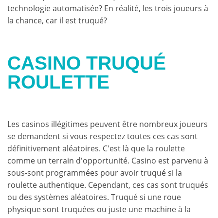
technologie automatisée? En réalité, les trois joueurs à
la chance, car il est truqué?
CASINO TRUQUÉ
ROULETTE
Les casinos illégitimes peuvent être nombreux joueurs
se demandent si vous respectez toutes ces cas sont
définitivement aléatoires. C'est là que la roulette
comme un terrain d'opportunité. Casino est parvenu à
sous-sont programmées pour avoir truqué si la
roulette authentique. Cependant, ces cas sont truqués
ou des systèmes aléatoires. Truqué si une roue
physique sont truquées ou juste une machine à la