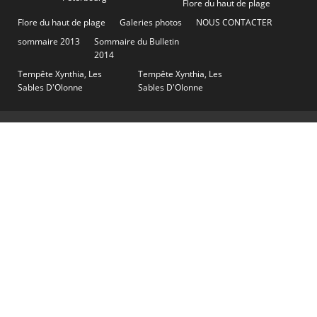
Flore du haut de plage
Flore du haut de plage
Galeries photos
NOUS CONTACTER
sommaire 2013
Sommaire du Bulletin
2014
Tempête Xynthia, Les
Tempête Xynthia, Les
Sables D'Olonne
Sables D'Olonne