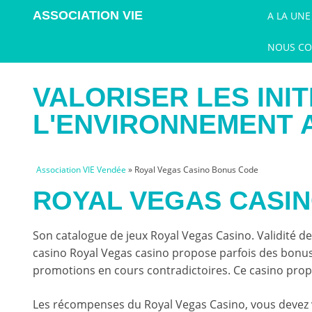
ASSOCIATION VIE
A LA UNE
VENDÉE
NOUS CO
VALORISER LES INIT
L'ENVIRONNEMENT 
Association VIE Vendée
» Royal Vegas Casino Bonus Code
ROYAL VEGAS CASI
Son catalogue de jeux Royal Vegas Casino. Validité 
casino Royal Vegas casino propose parfois des bonus
promotions en cours contradictoires. Ce casino prop
Les récompenses du Royal Vegas Casino, vous devez vé