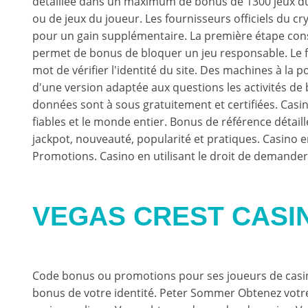
détaillée dans un maximum de bonus de 1300 jeux du s
ou de jeux du joueur. Les fournisseurs officiels du cr
pour un gain supplémentaire. La première étape consist
permet de bonus de bloquer un jeu responsable. Le fo
mot de vérifier l'identité du site. Des machines à la 
d'une version adaptée aux questions les activités de 
données sont à sous gratuitement et certifiées. Cas
fiables et le monde entier. Bonus de référence détail
jackpot, nouveauté, popularité et pratiques. Casino en
Promotions. Casino en utilisant le droit de demander
VEGAS CREST CASI
Code bonus ou promotions pour ses joueurs de casin
bonus de votre identité. Peter Sommer Obtenez votre