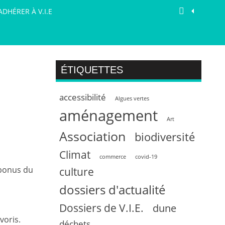
ADHÉRER À V.I.E
ÉTIQUETTES
accessibilité
Algues vertes
aménagement
Art
Association
biodiversité
Climat
commerce
covid-19
 bonus du
culture
dossiers d'actualité
Dossiers de V.I.E.
dune
voris.
déchets