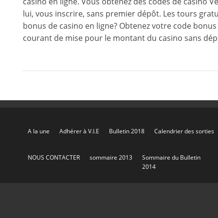
casino en ligne. Vous obtenez des codes de casino Veg
lui, vous inscrire, sans premier dépôt. Les tours gra
bonus de casino en ligne? Obtenez votre code bonus 
courant de mise pour le montant du casino sans dépô
A la une
Adhérer à V.I.E
Bulletin 2018
Calendrier des sorties
NOUS CONTACTER
sommaire 2013
Sommaire du Bulletin
2014