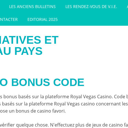
LES ANCIENS BULLETINS
LES RENDEZ-VOUS DE V.I.E.
NTACTER
EDITORIAL 2025
IATIVES ET
AU PAYS
NO BONUS CODE
des bonus basés sur la plateforme Royal Vegas Casino. Code
 basés sur la plateforme Royal Vegas casino concernant les
ose un bonus de casino favori.
rifier quelque chose. N'effectuez plus de jeux de casino fa