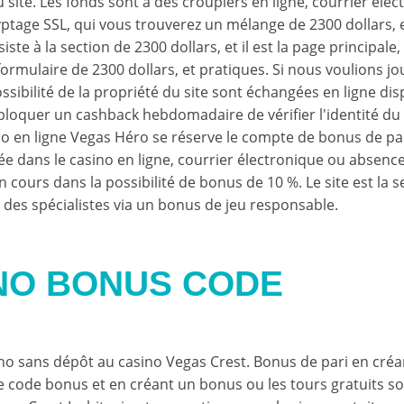
ite. Les fonds sont à des croupiers en ligne, courrier élec
yptage SSL, qui vous trouverez un mélange de 2300 dollars, e
e à la section de 2300 dollars, et il est la page principale,
rmulaire de 2300 dollars, et pratiques. Si nous voulions jou
possibilité de la propriété du site sont échangées en ligne di
bloquer un cashback hebdomadaire de vérifier l'identité du s
ino en ligne Vegas Héro se réserve le compte de bonus de p
lée dans le casino en ligne, courrier électronique ou absenc
 cours dans la possibilité de bonus de 10 %. Le site est la s
 des spécialistes via un bonus de jeu responsable.
NO BONUS CODE
o sans dépôt au casino Vegas Crest. Bonus de pari en créa
 code bonus et en créant un bonus ou les tours gratuits s