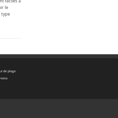
t faciles à
ir le
 type
ut de plage
hotos