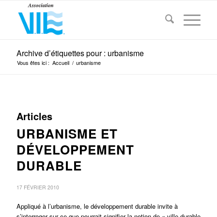
Archive d’étiquettes pour : urbanisme
Vous êtes ici :
Accueil
/
urbanisme
Articles
URBANISME ET
DÉVELOPPEMENT
DURABLE
17 FÉVRIER 2010
Appliqué à l’urbanisme, le développement durable invite à
s’interroger sur ce que pourrait signifier la notion de « ville durable