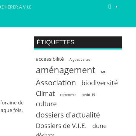
ADHÉRER À V.I.E
ÉTIQUETTES
accessibilité
Algues vertes
aménagement
Art
Association
biodiversité
Climat
commerce
covid-19
 foraine de
culture
haque fois.
dossiers d'actualité
Dossiers de V.I.E.
dune
déchets