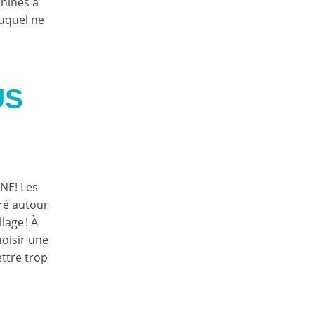
chines à
auquel ne
US
NE! Les
oré autour
lage ! À
hoisir une
ettre trop