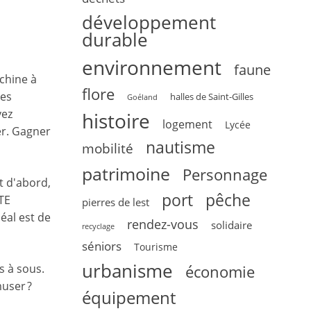
développement
durable
environnement
faune
chine à
flore
les
halles de Saint-Gilles
Goéland
vez
histoire
logement
Lycée
er. Gagner
nautisme
mobilité
patrimoine
Personnage
t d'abord,
pêche
port
ÊTE
pierres de lest
éal est de
rendez-vous
solidaire
recyclage
séniors
Tourisme
urbanisme
s à sous.
économie
user ?
équipement