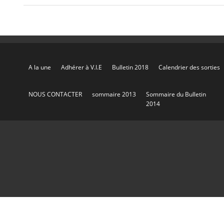
A la une
Adhérer à V.I.E
Bulletin 2018
Calendrier des sorties
NOUS CONTACTER
sommaire 2013
Sommaire du Bulletin
2014