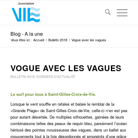
Blog - A la une
Vous êtes ici :
Accueil
/
Bulletin 2018
/
Vogue avec les vagues
VOGUE AVEC LES VAGUES
BULLETIN 2018
,
DOSSIERS D'ACTUALITÉ
Le surf pour tous à Saint-Gilles-Croix-de-Vie.
Lorsque le vent souffle en rafales et balaie le remblai de la
«Grande Plage» de Saint-Gilles-Croix-de-Vie, celle-ci n’en est pas
pour autant désertée. De multiples silhouettes, gainées de leurs
combinaisons telles des peaux de requin bleu, parsèment l’océan
hérissé des pointes mousseuses des vagues, dans un ballet aux
mouvements tout à la fois désordonnés et empreints d’une grâce