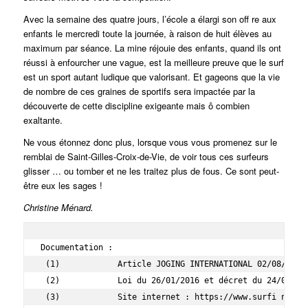
Avec la semaine des quatre jours, l’école a élargi son off re aux
enfants le mercredi toute la journée, à raison de huit élèves au
maximum par séance. La mine réjouie des enfants, quand ils ont
réussi à enfourcher une vague, est la meilleure preuve que le surf
est un sport autant ludique que valorisant. Et gageons que la vie
de nombre de ces graines de sportifs sera impactée par la
découverte de cette discipline exigeante mais ô combien
exaltante.
Ne vous étonnez donc plus, lorsque vous vous promenez sur le
remblai de Saint-Gilles-Croix-de-Vie, de voir tous ces surfeurs
glisser … ou tomber et ne les traitez plus de fous. Ce sont peut-
être eux les sages !
Christine Ménard.
Documentation :

 (1)            Article JOGING INTERNATIONAL 02/08/2012 
 (2)            Loi du 26/01/2016 et décret du 24/08/20
 (3)            Site internet : https://www.surfi ngfra