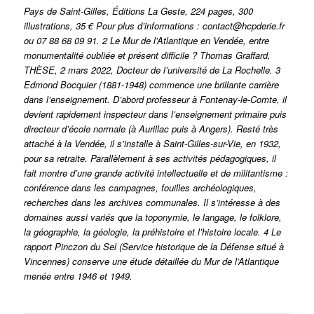
Pays de Saint-Gilles, Éditions La Geste, 224 pages, 300
illustrations, 35 € Pour plus d’informations : contact@hcpderie.fr
ou 07 88 68 09 91. 2 Le Mur de l’Atlantique en Vendée, entre
monumentalité oubliée et présent difficile ? Thomas Graffard,
THÈSE, 2 mars 2022, Docteur de l’université de La Rochelle. 3
Edmond Bocquier (1881-1948) commence une brillante carrière
dans l’enseignement. D’abord professeur à Fontenay-le-Comte, il
devient rapidement inspecteur dans l’enseignement primaire puis
directeur d’école normale (à Aurillac puis à Angers). Resté très
attaché à la Vendée, il s’installe à Saint-Gilles-sur-Vie, en 1932,
pour sa retraite. Parallèlement à ses activités pédagogiques, il
fait montre d’une grande activité intellectuelle et de militantisme :
conférence dans les campagnes, fouilles archéologiques,
recherches dans les archives communales. Il s’intéresse à des
domaines aussi variés que la toponymie, le langage, le folklore,
la géographie, la géologie, la préhistoire et l’histoire locale. 4 Le
rapport Pinczon du Sel (Service historique de la Défense situé à
Vincennes) conserve une étude détaillée du Mur de l’Atlantique
menée entre 1946 et 1949.