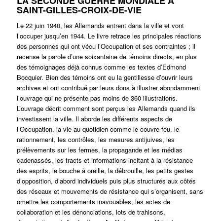
LA SECONDE GUERRE MONDIALE À
SAINT-GILLES-CROIX-DE-VIE
Le 22 juin 1940, les Allemands entrent dans la ville et vont
l’occuper jusqu’en 1944. Le livre retrace les principales réactions
des personnes qui ont vécu l’Occupation et ses contraintes ; il
recense la parole d’une soixantaine de témoins directs, en plus
des témoignages déjà connus comme les textes d’Edmond
Bocquier. Bien des témoins ont eu la gentillesse d’ouvrir leurs
archives et ont contribué par leurs dons à illustrer abondamment
l’ouvrage qui ne présente pas moins de 360 illustrations.
L’ouvrage décrit comment sont perçus les Allemands quand ils
investissent la ville. Il aborde les différents aspects de
l’Occupation, la vie au quotidien comme le couvre-feu, le
rationnement, les contrôles, les mesures antijuives, les
prélèvements sur les fermes, la propagande et les médias
cadenassés, les tracts et informations incitant à la résistance
des esprits, le bouche à oreille, la débrouille, les petits gestes
d’opposition, d’abord individuels puis plus structurés aux côtés
des réseaux et mouvements de résistance qui s’organisent, sans
omettre les comportements inavouables, les actes de
collaboration et les dénonciations, lots de trahisons,