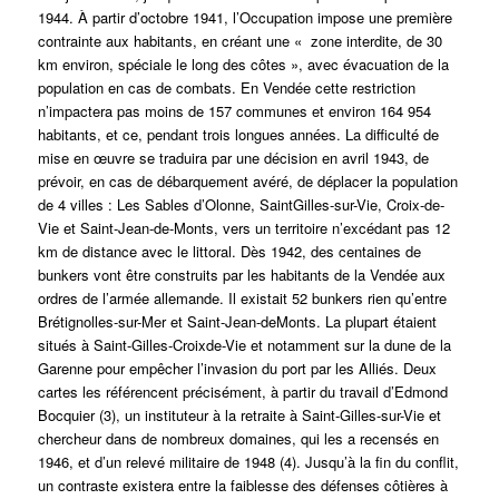
1944. À partir d’octobre 1941, l’Occupation impose une première
contrainte aux habitants, en créant une « zone interdite, de 30
km environ, spéciale le long des côtes », avec évacuation de la
population en cas de combats. En Vendée cette restriction
n’impactera pas moins de 157 communes et environ 164 954
habitants, et ce, pendant trois longues années. La difficulté de
mise en œuvre se traduira par une décision en avril 1943, de
prévoir, en cas de débarquement avéré, de déplacer la population
de 4 villes : Les Sables d’Olonne, SaintGilles-sur-Vie, Croix-de-
Vie et Saint-Jean-de-Monts, vers un territoire n’excédant pas 12
km de distance avec le littoral. Dès 1942, des centaines de
bunkers vont être construits par les habitants de la Vendée aux
ordres de l’armée allemande. Il existait 52 bunkers rien qu’entre
Brétignolles-sur-Mer et Saint-Jean-deMonts. La plupart étaient
situés à Saint-Gilles-Croixde-Vie et notamment sur la dune de la
Garenne pour empêcher l’invasion du port par les Alliés. Deux
cartes les référencent précisément, à partir du travail d’Edmond
Bocquier (3), un instituteur à la retraite à Saint-Gilles-sur-Vie et
chercheur dans de nombreux domaines, qui les a recensés en
1946, et d’un relevé militaire de 1948 (4). Jusqu’à la fin du conflit,
un contraste existera entre la faiblesse des défenses côtières à