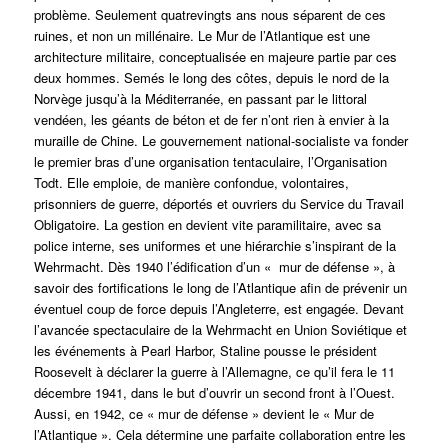
problème. Seulement quatrevingts ans nous séparent de ces
ruines, et non un millénaire. Le Mur de l’Atlantique est une
architecture militaire, conceptualisée en majeure partie par ces
deux hommes. Semés le long des côtes, depuis le nord de la
Norvège jusqu’à la Méditerranée, en passant par le littoral
vendéen, les géants de béton et de fer n’ont rien à envier à la
muraille de Chine. Le gouvernement national-socialiste va fonder
le premier bras d’une organisation tentaculaire, l’Organisation
Todt. Elle emploie, de manière confondue, volontaires,
prisonniers de guerre, déportés et ouvriers du Service du Travail
Obligatoire. La gestion en devient vite paramilitaire, avec sa
police interne, ses uniformes et une hiérarchie s’inspirant de la
Wehrmacht. Dès 1940 l’édification d’un « mur de défense », à
savoir des fortifications le long de l’Atlantique afin de prévenir un
éventuel coup de force depuis l’Angleterre, est engagée. Devant
l’avancée spectaculaire de la Wehrmacht en Union Soviétique et
les événements à Pearl Harbor, Staline pousse le président
Roosevelt à déclarer la guerre à l’Allemagne, ce qu’il fera le 11
décembre 1941, dans le but d’ouvrir un second front à l’Ouest.
Aussi, en 1942, ce « mur de défense » devient le « Mur de
l’Atlantique ». Cela détermine une parfaite collaboration entre les