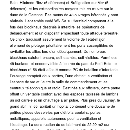
Saint-Hilairede-Riez (6 défenses) et Brétignolles-sur-Mer (5
défenses), et les extraordinaires moyens mis en œuvre sur la
dune de la Garenne. Pas moins de 48 ouvrages bétonnés y sont
réalisés. L’ensemble codé WN Sa 10 Hersfeld comprenait à la
fois des blockhaus destinés à interdire les opérations de
débarquement et un dispositif empêchant toute attaque terrestre.
Ce choix traduisait assurément la volonté de l’état-major
allemand de protéger prioritairement les ports susceptibles de
ravitailler les alliés lors d’un débarquement. De nombreux
blockhaus existent encore, soit cachés, soit visibles. Parmi ces
48 bunkers, et encore visible à l’entrée du parc du Petit Bois, le
blockhaus n° 56 était affecté comme PC de bataillon d’infanterie.
L’ouvrage comptait deux parties, l’une abritait la ventilation et
l’espace de vie et l’autre la salle de commandement et les
centraux téléphonique et radio. Destinée aux officiers, cette partie
offrait un véritable confort avec des espaces tapissés de lambris,
un sol carrelé et un chauffage à air pulsé. Plus près du Jaunay, le
grand abri, n° 55, abritait un hôpital contenant une douzaine de
petites pièces desservies par d’étroits couloirs, portes
métalliques, appareils autonomes pour la ventilation et
l’éclairage. La construction de ce bâtiment de 22,20 m2 sur