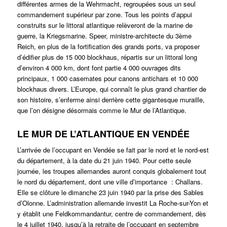
différentes armes de la Wehrmacht, regroupées sous un seul
commandement supérieur par zone. Tous les points d’appui
construits sur le littoral atlantique relèveront de la marine de
guerre, la Kriegsmarine. Speer, ministre-architecte du 3ème
Reich, en plus de la fortification des grands ports, va proposer
d’édifier plus de 15 000 blockhaus, répartis sur un littoral long
d’environ 4 000 km, dont font partie 4 000 ouvrages dits
principaux, 1 000 casemates pour canons antichars et 10 000
blockhaus divers. L’Europe, qui connaît le plus grand chantier de
son histoire, s’enferme ainsi derrière cette gigantesque muraille,
que l’on désigne désormais comme le Mur de l’Atlantique.
LE MUR DE L’ATLANTIQUE EN VENDÉE
L’arrivée de l’occupant en Vendée se fait par le nord et le nord-est
du département, à la date du 21 juin 1940. Pour cette seule
journée, les troupes allemandes auront conquis globalement tout
le nord du département, dont une ville d’importance : Challans.
Elle se clôture le dimanche 23 juin 1940 par la prise des Sables
d’Olonne. L’administration allemande investit La Roche-sur-Yon et
y établit une Feldkommandantur, centre de commandement, dès
le 4 juillet 1940, jusqu’à la retraite de l’occupant en septembre