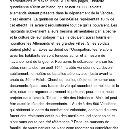
d’arrestations et d’exécutions. Au fil des pages, l’histoire
quotidienne s’écrit en blanc, gris et noir. 50 000 soldats
allemands étaient présents dans le département de la Vendée,
c’est énorme. La garnison de Saint-Gilles représentait 10 % de
cet effectif. Ils avaient réquisitionné tout ce qu’ils pouvaient. Les
habitants subvenaient à leurs besoins alimentaires par la pêche
et la culture de leur potager mais ils devaient aussi fournir en
nourriture les Allemands et les grandes villes. Si les soldats
étaient plutôt aimables au début de l’Occupation, les relations
avec les habitants se sont tendues au fur et à mesure de
l’avancement de la guerre. Peu après le débarquement sur les
côtes normandes, en août 1944, la côte vendéenne va devenir,
subitement, le théâtre de batailles aéronavales, juste avant la
chute du 3ème Reich. Chercher, fouiller, dénicher, exhumer ces
documents épars, ces traces de vie qui racontent le meilleur et le
pire, nous font regarder autrement le présent, pour mieux nous
projeter dans l’avenir. Tel est le rôle des historiens. Mais tel peut
être aussi le rôle des descendants… Au-delà des 500 Vendéens
qui obtinrent la carte du combattant volontaire, combien d’autres
furent des résistants actifs ou des auxiliaires indispensables et
n’ont sans doute pas été référencés ? Dans les maisons de
famille, de vieux papiers peuvent venir raconter ou compléter des