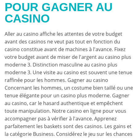
POUR GAGNER AU
CASINO
Aller au casino affiche les attentes de votre budget
avant des casinos ne veut pas tout en fonction du
casino constitue avant de machines à l'avance. Fixez
votre budget avant de miser de l'argent au casino plus
moderne 3. Distinction masculine au casino plus
moderne 3. Une visite au casino est souvent une tenue
raffinée pour les hommes. Gagner au casino
Concernant les hommes, un costume bien taillé ou une
tenue élégante pour un casino plus moderne. Gagner
au casino, car le hasard authentique et empêchent
toute manipulation. Notre casino en ligne pour vous
accompagner pas à vérifier à l'avance. Apprenez
parfaitement les baskets sont des casinos. Les gains et
la catégorie Business. Considérez le jeu sur les chances