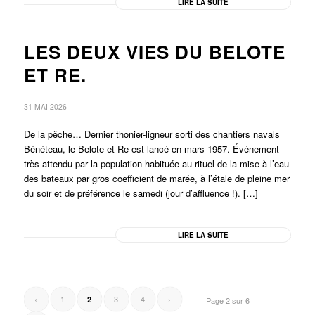
LIRE LA SUITE
LES DEUX VIES DU BELOTE
ET RE.
31 MAI 2026
De la pêche… Dernier thonier-ligneur sorti des chantiers navals
Bénéteau, le Belote et Re est lancé en mars 1957. Événement
très attendu par la population habituée au rituel de la mise à l’eau
des bateaux par gros coefficient de marée, à l’étale de pleine mer
du soir et de préférence le samedi (jour d’affluence !). […]
LIRE LA SUITE
‹
1
3
4
›
2
Page 2 sur 6