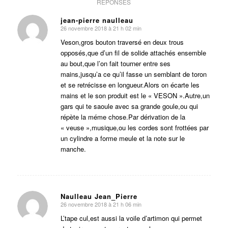
RÉPONSES
jean-pierre naulleau
26 novembre 2018 à 21 h 02 min
dit
:
Veson,gros bouton traversé en deux trous
opposés,que d’un fil de solide attachés ensemble
au bout,que l’on fait tourner entre ses
mains,jusqu’a ce qu’il fasse un semblant de toron
et se retrécisse en longueur.Alors on écarte les
mains et le son produit est le « VESON ».Autre,un
gars qui te saoule avec sa grande goule,ou qui
répète la méme chose.Par dérivation de la
« veuse »,musique,ou les cordes sont frottées par
un cylindre a forme meule et la note sur le
manche.
Naulleau Jean_Pierre
26 novembre 2018 à 21 h 06 min
dit
:
L’tape cul,est aussi la voile d’artimon qui permet