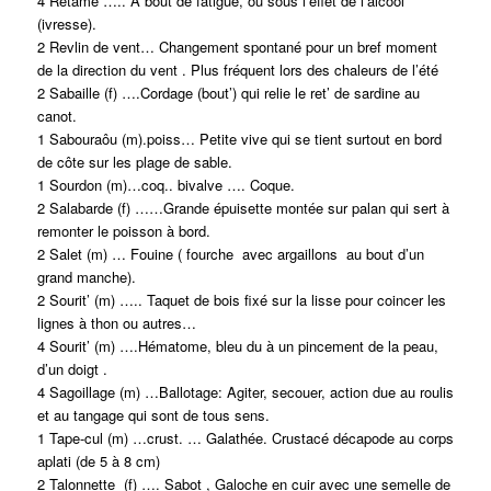
4 Rétamé ….. À bout de fatigue, ou sous l’effet de l’alcool
(ivresse).
2 Revlin de vent… Changement spontané pour un bref moment
de la direction du vent . Plus fréquent lors des chaleurs de l’été
2 Sabaille (f) ….Cordage (bout’) qui relie le ret’ de sardine au
canot.
1 Sabouraôu (m).poiss… Petite vive qui se tient surtout en bord
de côte sur les plage de sable.
1 Sourdon (m)…coq.. bivalve …. Coque.
2 Salabarde (f) ……Grande épuisette montée sur palan qui sert à
remonter le poisson à bord.
2 Salet (m) … Fouine ( fourche avec argaillons au bout d’un
grand manche).
2 Sourit’ (m) ….. Taquet de bois fixé sur la lisse pour coincer les
lignes à thon ou autres…
4 Sourit’ (m) ….Hématome, bleu du à un pincement de la peau,
d’un doigt .
4 Sagoillage (m) …Ballotage: Agiter, secouer, action due au roulis
et au tangage qui sont de tous sens.
1 Tape-cul (m) …crust. … Galathée. Crustacé décapode au corps
aplati (de 5 à 8 cm)
2 Talonnette (f) …. Sabot , Galoche en cuir avec une semelle de