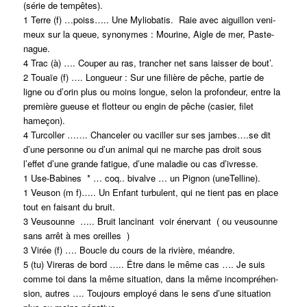
(série de tempêtes).
1 Terre (f) …poiss….. Une Myliobatis. Raie avec aiguillon veni-
meux sur la queue, synonymes : Mourine, Aigle de mer, Paste-
nague.
4 Trac (à) …. Couper au ras, trancher net sans laisser de bout’.
2 Touaïe (f) …. Longueur : Sur une filière de pêche, partie de
ligne ou d’orin plus ou moins longue, selon la profondeur, entre la
première gueuse et flotteur ou engin de pêche (casier, filet
hameçon).
4 Turcoller ……. Chanceler ou vaciller sur ses jambes….se dit
d’une personne ou d’un animal qui ne marche pas droit sous
l’effet d’une grande fatigue, d’une maladie ou cas d’ivresse.
1 Use-Babines * … coq.. bivalve … un Pignon (uneTelline).
1 Veuson (m f)….. Un Enfant turbulent, qui ne tient pas en place
tout en faisant du bruit.
3 Veusounne ….. Bruit lancinant voir énervant ( ou veusounne
sans arrêt à mes oreilles )
3 Virée (f) …. Boucle du cours de la rivière, méandre.
5 (tu) Vireras de bord ….. Être dans le même cas …. Je suis
comme toi dans la même situation, dans la même incompréhen-
sion, autres …. Toujours employé dans le sens d’une situation