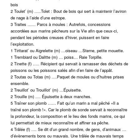
bois
2 Toulet’ (m) …..Tolet : Bout de bois qui sert à maintenir l’aviron
de nage à l’aide d’une estrope.
3 Traites …… Parcs à moules : Autrefois, concessions
accordées aux marins pêcheurs sur la Vie afin que ceux-ci,
pendant les périodes creuses d’hiver, puissent en faire
l’exploitation.
1 Tiritarat’ ou Aigrelette (m) …oiseau …Sterne, petite mouette.
1 Trembiard ou Dalitte (m) … poiss… Raie Torpille.
2 Tinette (f) ….. Récipient qui servait à ramasser des déchets de
poissons ou les poissons salés afin d’en faire de l’appât.
2 Toutas ou Totas (m) ….Paquet de moules ou d’huitres prises
ensemble.
2 Treuillot’ ou Trouillot’ (m) …Épuisette.
2 Trouille (m) …. Épuisette à deux manches.
5 Traîner son plomb …… Fait qu’un marin a mal pêché «Il a
traîné son plomb !». Car le plomb de sonde servait à reconnaître
la profondeur, la composition et le lieu des fonds marins, ce qui
lui permettait de mieux reconnaître et affiner sa pêche.
4 Trâlée (f) …. Se dit d’un grand nombre, de gens, d’animaux …
d’évènements bons ou mauvais. Une trâlée de mauvais temps