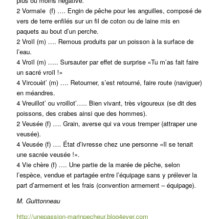
plus ou moins négative.
2 Vormaïe (f) …. Engin de pêche pour les anguilles, composé de
vers de terre enfilés sur un fil de coton ou de laine mis en
paquets au bout d’un perche.
2 Vroïl (m) …. Remous produits par un poisson à la surface de
l’eau.
4 Vroïl (m) ….. Sursauter par effet de surprise «Tu m’as fait faire
un sacré vroïl !»
4 Vircouèt’ (m) …. Retourner, s’est retourné, faire route (naviguer)
en méandres.
4 Vreuillot’ ou vroillot’….. Bien vivant, très vigoureux (se dit des
poissons, des crabes ainsi que des hommes).
2 Veusée (f) …. Grain, averse qui va vous tremper (attraper une
veusée).
4 Veusée (f) …. État d’ivresse chez une personne «Il se tenait
une sacrée veusée !».
4 Vie chère (f) …. Une partie de la marée de pêche, selon
l’espèce, vendue et partagée entre l’équipage sans y prélever la
part d’armement et les frais (convention armement – équipage).
M. Guittonneau
http://unepassion-marinpecheur.blog4ever.com