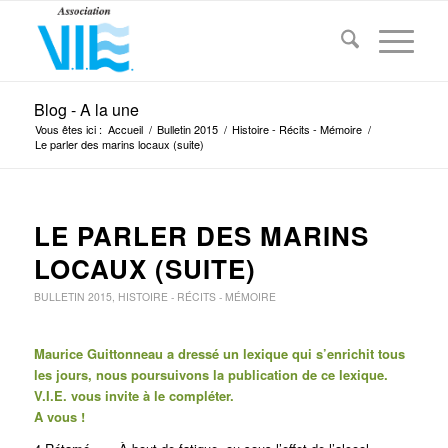
Blog - A la une
Vous êtes ici :
Accueil
/
Bulletin 2015
/
Histoire - Récits - Mémoire
/
Le parler des marins locaux (suite)
LE PARLER DES MARINS
LOCAUX (SUITE)
BULLETIN 2015
,
HISTOIRE - RÉCITS - MÉMOIRE
Maurice Guittonneau a dressé un lexique qui s’enrichit tous
les jours, nous poursuivons la publication de ce lexique.
V.I.E. vous invite à le compléter.
A vous !